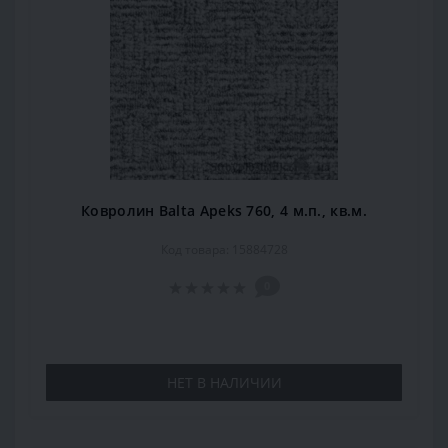
Ковролин Balta Apeks 760, 4 м.п., кв.м.
Код товара: 15884728
0
НЕТ В НАЛИЧИИ