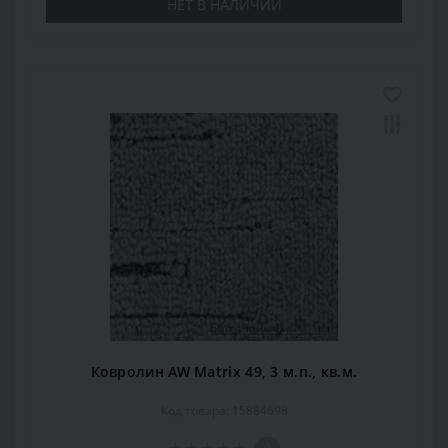
НЕТ В НАЛИЧИИ
Ковролин AW Matrix 49, 3 м.п., кв.м.
Код товара: 15884698
0