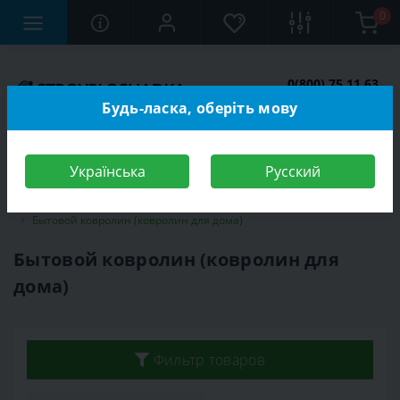
0
0(800) 75 11 63
Заказать звонок
Будь-ласка, оберіть мову
Українська
Русский
Строительный магазин
Напольные покрытия
Ковролин
Бытовой ковролин (ковролин для дома)
Бытовой ковролин (ковролин для
дома)
Фильтр товаров