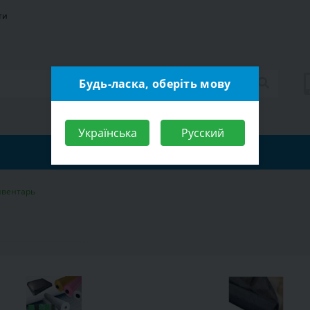
ти
Будь-ласка, оберіть мову
Українська
Русский
нвентарь