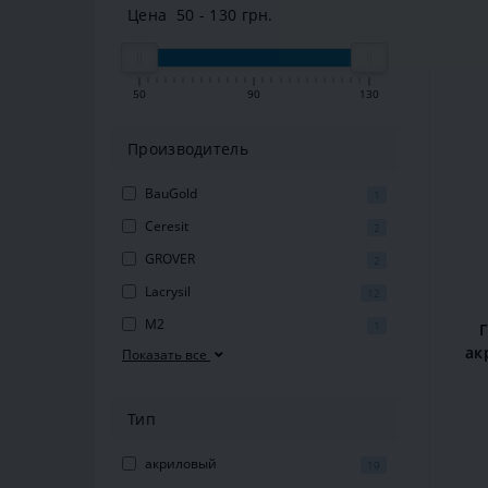
Цена
50
-
130
грн.
50
90
130
Производитель
BauGold
1
Ceresit
2
GROVER
2
Lacrysil
12
M2
1
Г
ак
Показать все
Тип
акриловый
19