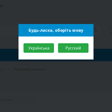
ти
Будь-ласка, оберіть мову
Українська
Русский
ики
Акриловый герметик