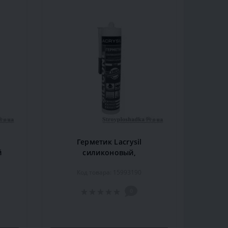
Герметик Lacrysil
й
силиконовый,
лый
универсальный, 200 мл,
Код товара: 15993190
белый
0