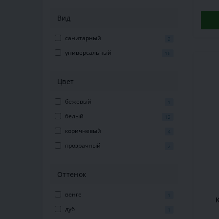
Вид
санитарный
2
универсальный
16
Цвет
бежевый
1
белый
12
коричневый
4
прозрачный
2
Оттенок
венге
1
дуб
1