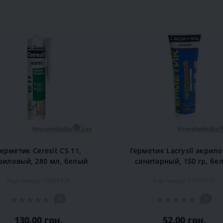
ерметик Ceresit CS 11,
Герметик Lacrysil акрил
риловый, 280 мл, белый
санитарный, 150 гр, бе
Код товара: 15896326
Код товара: 15970431
0
0
130.00 грн.
52.00 грн.