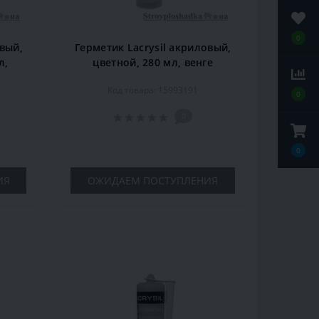
0
овый,
Герметик Lacrysil акриловый,
л,
цветной, 280 мл, венге
Код товара: 15993191
0
0
0
ИЯ
ОЖИДАЕМ ПОСТУПЛЕНИЯ