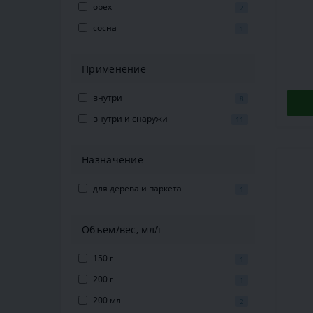
орех
2
сосна
1
Применение
внутри
8
внутри и снаружи
11
Назначение
для дерева и паркета
1
Объем/вес, мл/г
150 г
1
200 г
1
200 мл
2