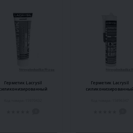
Герметик Lacrysil
Герметик Lacrysil
силиконизированный
силиконизированны
риловый, 200 гр, белый
акриловый, 280 мл, бе
Код товара: 15970432
Код товара: 15896347
0
0