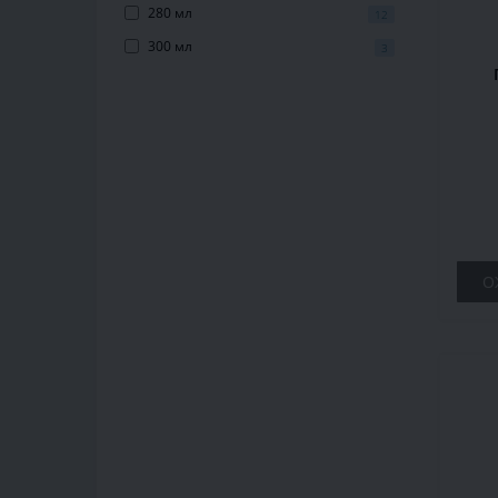
280 мл
12
300 мл
3
О