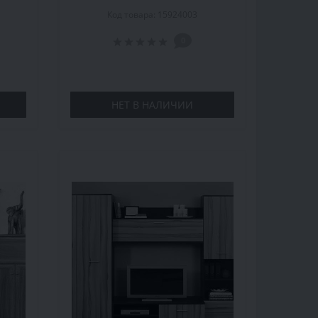
а
335х50,5х217 см, орех экко
Код товара: 15924003
0
НЕТ В НАЛИЧИИ