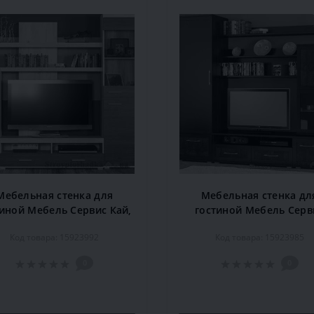
Мебельная стенка для
Мебельная стенка дл
тиной Мебель Сервис Кай,
гостиной Мебель Серв
х40х197,2 см, дуб санома/
Кайман-1, 300х55х213 
Код товара: 15923992
Код товара: 15923985
ривьера труфель
венге
0
0