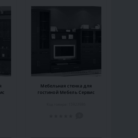
я
Мебельная стенка для
ис
гостиной Мебель Сервис
см,
Кайман-2, 345х55х213 см,
Код товара: 15923986
венге
0