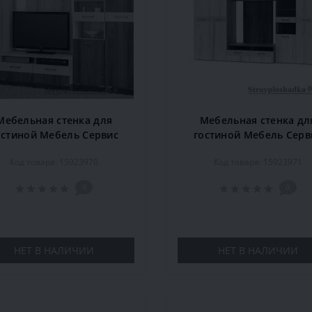
Мебельная стенка для
Мебельная стенка дл
остиной Мебель Сервис
гостиной Мебель Серв
ония, 310х60,6х208,4 см,
Болония, 310х60,6х208,4
Код товара: 15923970
Код товара: 15923971
сира аш светлая/десира
десира аш темная/десир
аш темная
светлая
0
0
НЕТ В НАЛИЧИИ
НЕТ В НАЛИЧИИ