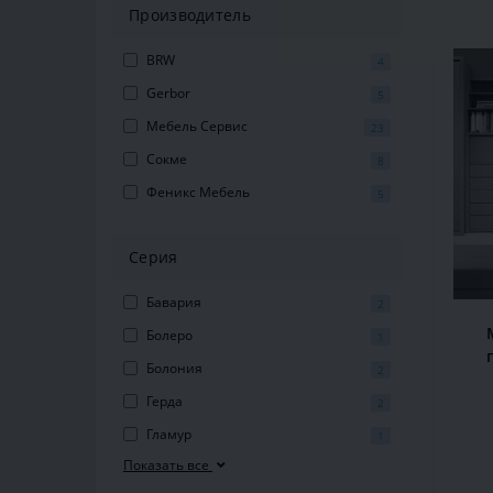
Производитель
BRW
4
Gerbor
5
Мебель Сервис
23
Сокме
8
Феникс Мебель
5
Серия
Бавария
2
Болеро
1
Болония
2
3
Герда
2
Гламур
1
Показать все