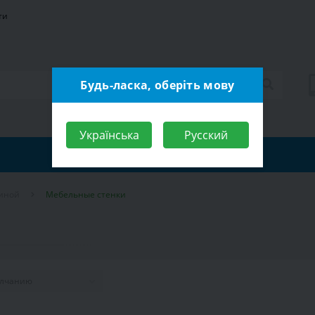
ти
Будь-ласка, оберіть мову
Українська
Русский
тиной
Мебельные стенки