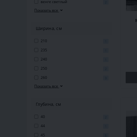
венге светлый
2
Показать все
Ширина, см
210
1
235
1
240
1
250
2
260
3
Показать все
Глубина, см
40
2
44
1
45
5