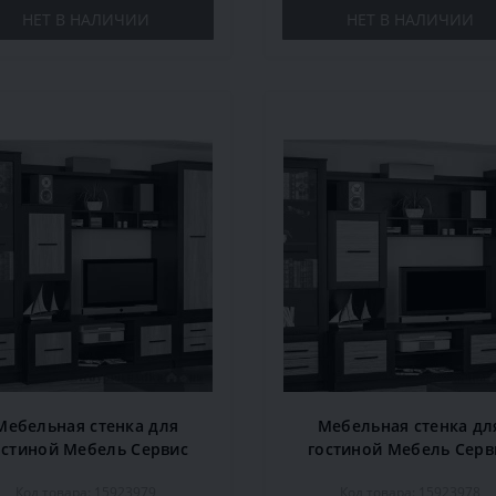
НЕТ В НАЛИЧИИ
НЕТ В НАЛИЧИИ
Мебельная стенка для
Мебельная стенка дл
остиной Мебель Сервис
гостиной Мебель Серв
аспий, 300х52,5х210 см,
Каспий, 300х52,5х210 с
Код товара: 15923979
Код товара: 15923978
венге/дуб санома
венге/зебрано