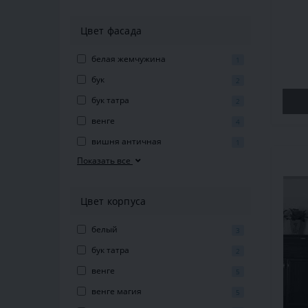
37
Цвет фасада
белая жемчужина
1
бук
2
бук татра
2
венге
4
вишня античная
1
Показать все
Цвет корпуса
белый
3
бук татра
2
венге
5
венге магия
5