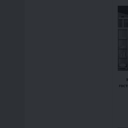
гос
250