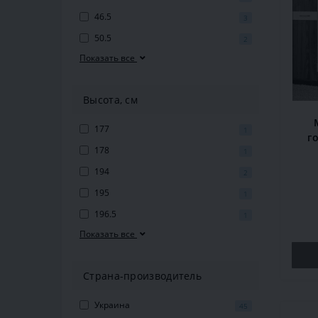
46.5
3
50.5
2
Показать все
Высота, см
177
1
г
178
Бол
1
де
194
2
195
1
196.5
1
Показать все
Страна-производитель
Украина
45