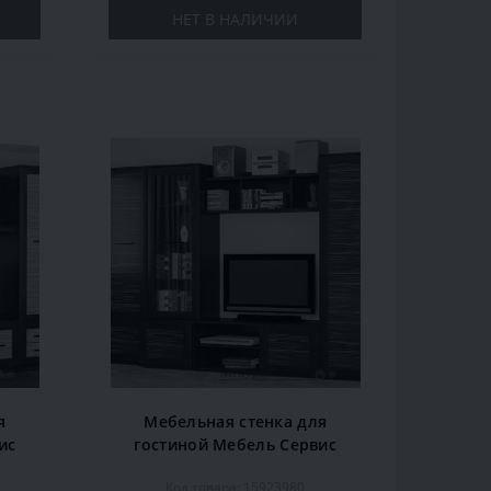
НЕТ В НАЛИЧИИ
я
Мебельная стенка для
ис
гостиной Мебель Сервис
м,
Конго, 300х52,5х203,5 см,
Код товара: 15923980
венге/макасар