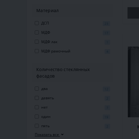
Материал
ДСП
23
МДФ
17
МДФ лак
1
МДФ рамочный
4
Количество стеклянных
фасадов
два
12
девять
2
нет
7
один
19
пять
2
Показать все