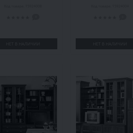
6,5х44х178 см, бук татра
335х50,5х217 см, ольх
Код товара: 15924008
Код товара: 15924004
0
0
НЕТ В НАЛИЧИИ
НЕТ В НАЛИЧИИ