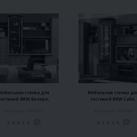
Мебельная стенка для
Мебельная стенка дл
гостиной BRW Болеро,
гостиной BRW Саба,
30х52х209,5 см, вишня
335х54х213 см, яблон
Код товара: 15924005
Код товара: 15924006
античная
локарно
0
0