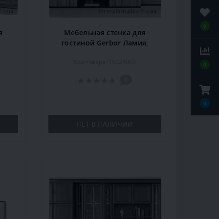
0
я
Мебельная стенка для
,
гостиной Gerbor Ламия,
кко
260,5х51,5х194 см, венге
Код товара: 15924009
магия/палио
0
0
0
НЕТ В НАЛИЧИИ