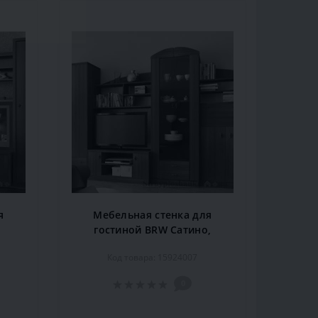
я
Мебельная стенка для
гостиной BRW Сатино,
я
300,5х53,5х196,5 см, бук
Код товара: 15924007
татра
0