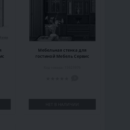
я
Мебельная стенка для
ис
гостиной Мебель Сервис
 см,
Дива, 400х51,1х212 см, орех
Код товара: 15923976
а аш
0
НЕТ В НАЛИЧИИ