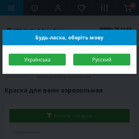
0
0(800) 75 11 63
Заказать звонок
Будь-ласка, оберіть мову
Українська
Русский
Строительный магазин
Отделочные материалы
Краска в
баллончиках
Краска для ванн аэрозольная
Краска для ванн аэрозольная
Фильтр товаров