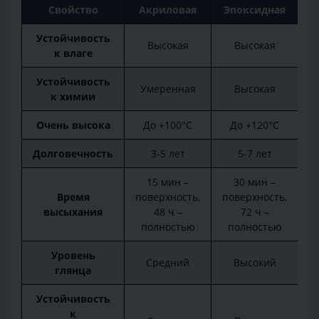
Свойство
Акриловая
Эпоксидная
П
Устойчивость
Высокая
Высокая
к влаге
Устойчивость
Умеренная
Высокая
к химии
Очень высока
До +100°C
До +120°C
Долговечность
3-5 лет
5-7 лет
15 мин –
30 мин –
Время
поверхность,
поверхность,
п
высыхания
48 ч –
72 ч –
полностью
полностью
Уровень
Средний
Высокий
глянца
Устойчивость
к