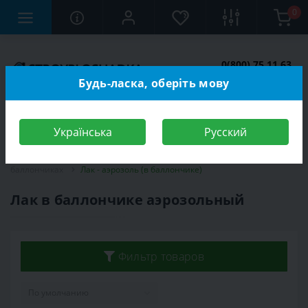
0
0(800) 75 11 63
Заказать звонок
Будь-ласка, оберіть мову
Українська
Русский
Строительный магазин
Отделочные материалы
Краска в
баллончиках
Лак - аэрозоль (в баллончике)
Лак в баллончике аэрозольный
Фильтр товаров