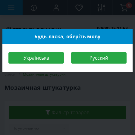
0
0(800) 75 11 63
Заказать звонок
Будь-ласка, оберіть мову
Українська
Русский
Строительный магазин
Стройматериалы
Строительные
смеси
Мозаичные штукатурки
Мозаичная штукатурка
Фильтр товаров