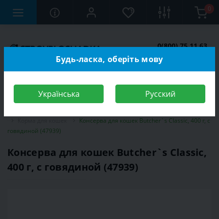
0
0(800) 75 11 63
Заказать звонок
Будь-ласка, оберіть мову
Українська
Русский
Строительный магазин
Зоотовары
Корма для животных
Корма для кошек
Консерва для кошек Butcher`s Classic, 400 г, с
говядиной (47939)
Консерва для кошек Butcher`s Classic,
400 г, с говядиной (47939)