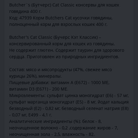
Butcher`s (Бутчерс) Cat Classic консервы для кошек
говядина 400 г.
Код: 47939 Корм Butchers Cat кусочки говядины,
полноценный корм для взрослых кошек 400 г.
Butcher's Cat Classic (Бучерс Кэт Классик) –
консервированный корм для кошек из говядины.
Не содержит глютен. Содержит таурин для здорового
сердца. Приготовлен из природных ингридиентов.
Состав: мясо и мясопродукты (47%, свежее мясо
курицы 26%), минералы.
Пищевые добавки: витамин А (E672) - 1000 МЕ,
витамин D3 (E671) - 200 МЕ.
Микроэлементы: сульфат цинка моногидрат (E6) - 57 мг,
сульфат марганца моногидрат (E5) - 8 мг, йодат кальция
безводный (E2) - 0,82 мг, безводный селенат натрия (E8)
- 0,07 мг, E499 - 4,1 г.
Аналитические ингридиенты (%): белок - 8,
неочищенное волокно - 0,2 ,содержание жиров - 7,
неочищенная зола - 2,5, влажность - 82.