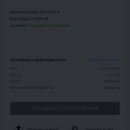
Производитель:
BUTCHER'S
Код товара:
15969128
Наличие:
Ожидаем поступления
Основные характеристики
Все характеристики
Тип:
консервы
Вес, кг:
0,1-0,5
Класс:
премиум
Основные ингредиенты:
говядина
ОЖИДАЕМ ПОСТУПЛЕНИЯ
Самовывоз из Новой
Самовывоз из Укр