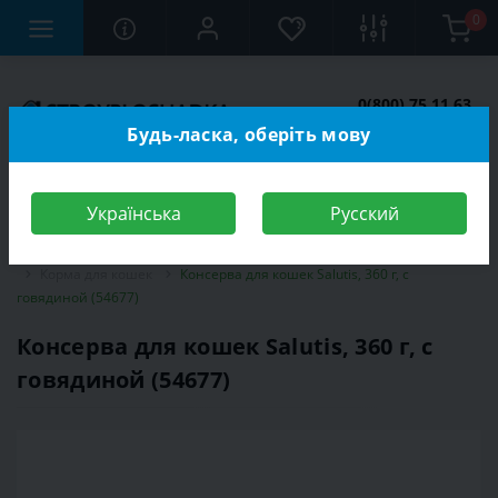
0
0(800) 75 11 63
Заказать звонок
Будь-ласка, оберіть мову
Українська
Русский
Строительный магазин
Зоотовары
Корма для животных
Корма для кошек
Консерва для кошек Salutis, 360 г, с
говядиной (54677)
Консерва для кошек Salutis, 360 г, с
говядиной (54677)