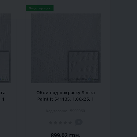
Лидер продаж
tra
Обои под покраску Sintra
, 1
Paint It 541135, 1,06x25, 1
рул.
Код товара: 15990060
0
899.02 грн.