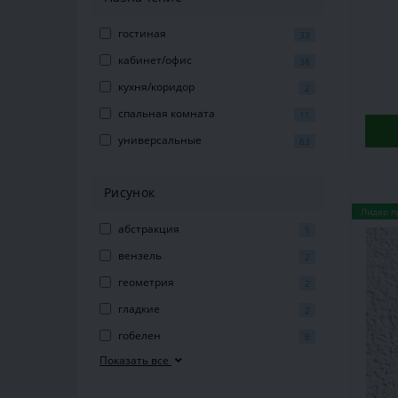
гостиная
33
кабинет/офис
38
кухня/коридор
2
спальная комната
11
универсальные
63
Рисунок
Лидер п
абстракция
1
вензель
2
геометрия
2
гладкие
2
гобелен
6
Показать все