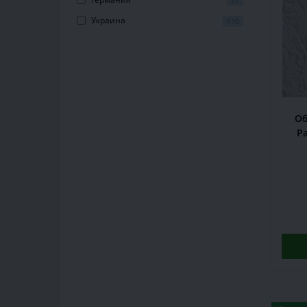
37
Украина
110
Об
Pa