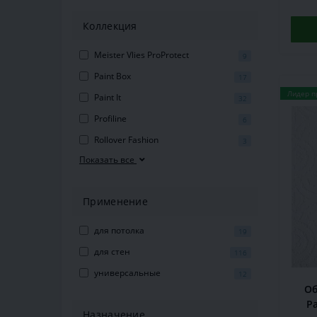
Коллекция
Meister Vlies ProProtect
9
Paint Box
17
Лидер п
Paint It
32
Profiline
6
Rollover Fashion
3
Показать все
Применение
для потолка
19
для стен
116
универсальные
12
Об
Pa
Назначение