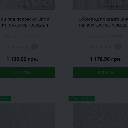
ои под покраску Sintra
Обои под покраску Sin
int It 675700, 1,06x25, 1
Paint It 676103, 1,06x25
рул.
рул.
Код товара: 15930390
Код товара: 15930391
0
0
1 139.02 грн.
1 178.96 грн.
КУПИТЬ
КУПИТЬ
родаж
Лидер продаж