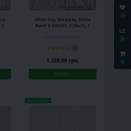
0
tra
Обои под покраску Sintra
, 1
Paint It 676301, 1,06x25, 1
рул.
Код товара: 15930392
0
1
1 238.98 грн.
0
КУПИТЬ
Лидер продаж