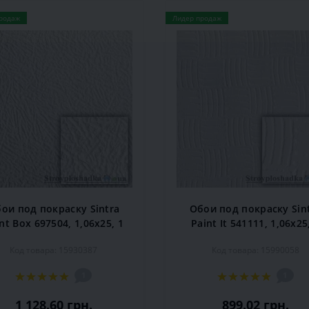
родаж
Лидер продаж
ои под покраску Sintra
Обои под покраску Sin
nt Box 697504, 1,06x25, 1
Paint It 541111, 1,06x25
рул.
рул.
Код товара: 15930387
Код товара: 15990058
1
1
1 128.60 грн.
899.02 грн.