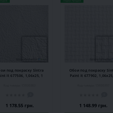
родаж
Лидер продаж
ои под покраску Sintra
Обои под покраску Sin
int It 677506, 1,06x25, 1
Paint It 677902, 1,06x25
рул.
рул.
Код товара: 15930383
Код товара: 15930397
0
0
1 178.55 грн.
1 148.99 грн.