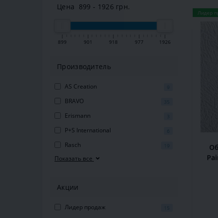
Цена
899
-
1926
грн.
Лидер п
899
901
918
977
1926
Производитель
AS Creation
9
BRAVO
35
Erismann
3
P+S International
6
Rasch
19
Об
Pai
Показать все
Акции
Лидер продаж
15