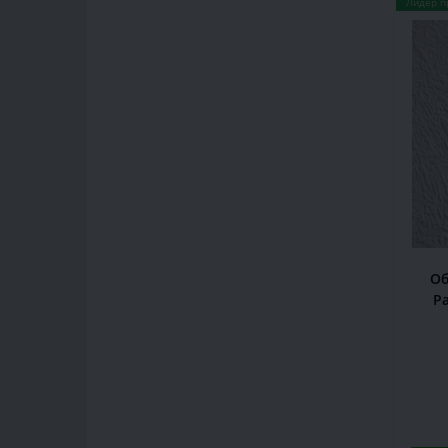
Лидер п
Об
Pa