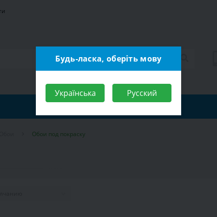
ти
Будь-ласка, оберіть мову
Українська
Русский
Обои
Обои под покраску