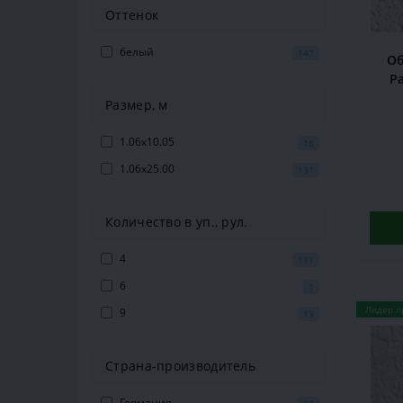
Оттенок
белый
147
Об
Pa
Размер, м
1.06x10.05
16
1.06x25.00
131
Количество в уп., рул.
4
111
6
1
Лидер п
9
13
Страна-производитель
Германия