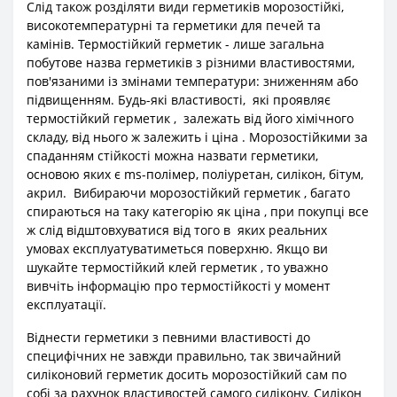
Слід також розділяти види герметиків морозостійкі,
високотемпературні та герметики для печей та
камінів. Термостійкий герметик - лише загальна
побутове назва герметиків з різними властивостями,
пов'язаними із змінами температури: зниженням або
підвищенням. Будь-які властивості, які проявляє
термостійкий герметик , залежать від його хімічного
складу, від нього ж залежить і ціна . Морозостійкими за
спаданням стійкості можна назвати герметики,
основою яких є ms-полімер, поліуретан, силікон, бітум,
акрил. Вибираючи морозостійкий герметик , багато
спираються на таку категорію як ціна , при покупці все
ж слід відштовхуватися від того в яких реальних
умовах експлуатуватиметься поверхню. Якщо ви
шукайте термостійкий клей герметик , то уважно
вивчіть інформацію про термостійкості у момент
експлуатації.
Віднести герметики з певними властивості до
специфічних не завжди правильно, так звичайний
силіконовий герметик досить морозостійкий сам по
собі за рахунок властивостей самого силікону. Силікон