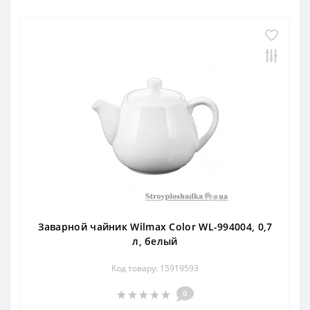
Заварной чайник Wilmax Color WL-994004, 0,7
л, белый
Код товару: 15919593
0