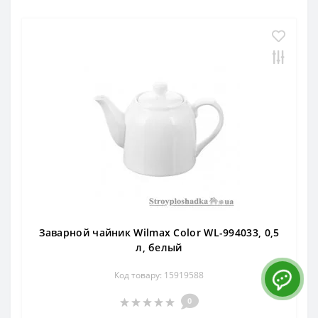
Заварной чайник Wilmax Color WL-994033, 0,5
л, белый
Код товару: 15919588
0