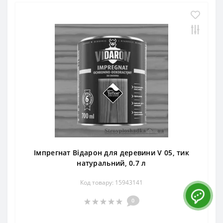
Імпрегнат Відарон для деревини V 05, тик
натуральний, 0.7 л
Код товару: 15943141
0