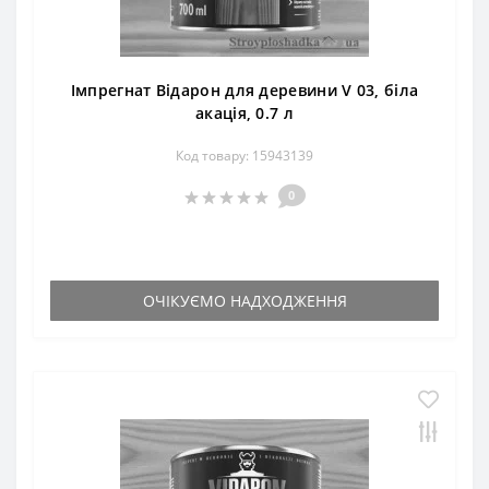
Імпрегнат Відарон для деревини V 03, біла
акація, 0.7 л
Код товару: 15943139
0
ОЧІКУЄМО НАДХОДЖЕННЯ