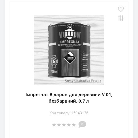
Імпрегнат Відарон для деревини V 01,
безбарвний, 0.7 л
Код товару: 15943136
0