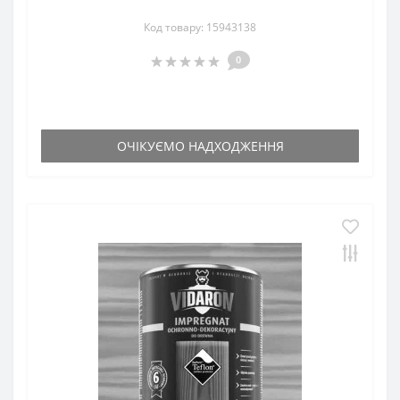
Код товару: 15943138
0
ОЧІКУЄМО НАДХОДЖЕННЯ