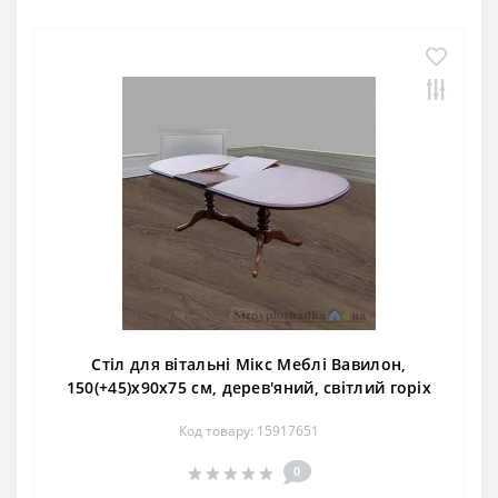
Стіл для вітальні Мікс Меблі Вавилон,
150(+45)х90х75 см, дерев'яний, світлий горіх
Код товару: 15917651
0