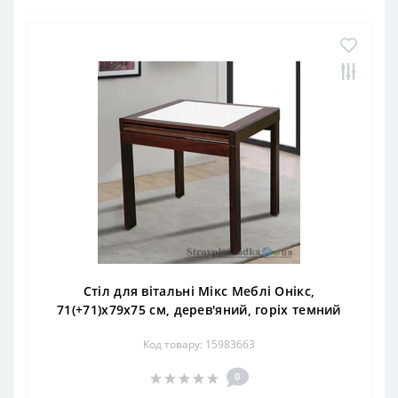
Стіл для вітальні Мікс Меблі Онікс,
71(+71)x79x75 см, дерев'яний, горіх темний
Код товару: 15983663
0