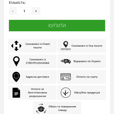
Кількість:
-
+
КУПИТИ
Самовивіз із Нової
Самовивіз із Укр пошти
пошти
Самовивіз із
Відправка по Україні
STROYPLOSHADKA
Адресна доставка
Оплата на карту
Оплата за
безготівковим
Офіційна продукція
розрахунком
Обмін та повернення
товару