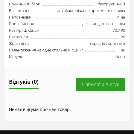
Пружинний блок
безпружинний
Властивості
антибактеріальне просочення чохла
Наповнювачі
піна
Призначення
для стандартного ліжка
Розмір (ШxД), см
70x190
Висота, см
20
Жорсткість
середній/жорсткий
Навантаження на одне спальне місце, кг
140
Модель
Neon
Відгуків (0)
Написати відгук
Немає відгуків про цей товар.