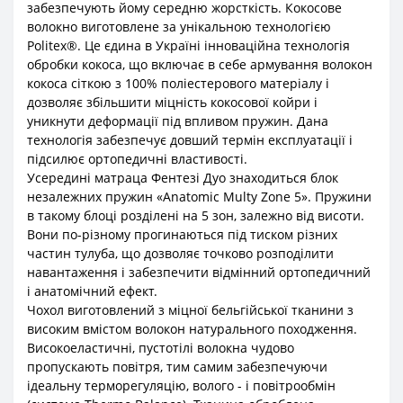
забезпечують йому середню жорсткість. Кокосове
волокно виготовлене за унікальною технологією
Politex®. Це єдина в Україні інноваційна технологія
обробки кокоса, що включає в себе армування волокон
кокоса сіткою з 100% поліестерового матеріалу і
дозволяє збільшити міцність кокосової койри і
уникнути деформації під впливом пружин. Дана
технологія забезпечує довший термін експлуатації і
підсилює ортопедичні властивості.
Усередині матраца Фентезі Дуо знаходиться блок
незалежних пружин «Anatomic Multy Zone 5». Пружини
в такому блоці розділені на 5 зон, залежно від висоти.
Вони по-різному прогинаються під тиском різних
частин тулуба, що дозволяє точково розподілити
навантаження і забезпечити відмінний ортопедичний
і анатомічний ефект.
Чохол виготовлений з міцної бельгійської тканини з
високим вмістом волокон натурального походження.
Високоеластичні, пустотілі волокна чудово
пропускають повітря, тим самим забезпечуючи
ідеальну терморегуляцію, волого - і повітрообмін