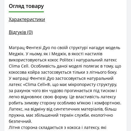
Огляд товару
Характеристики
Відгуків (0)
Матрац Фентезі Дуо по своїй структурі нагадує модель
Меджік. У ньому, як і Меджік, в якості настилів
використовуються кокос Politex і натуральний латекс
Clima Cell. Особливість даної моделі полягає в тому, що
кокосова койра застосовується тільки з літнього боку.
У матраці Фентезі Дуо застосовується натуральний
латекс «Clima Cell»®, що має мікропористу структуру,
за рахунок чого він чудово прогинається під тиском і
легко відновлює свою форму. Це властивість латексу
робить зимову сторону особливо м'якою і комфортною.
Латекс, на відміну від синтетичних матеріалів, більш
пружна, має збільшений термін служби, екологічно
безпечний.
Літня сторона складається з кокоса і латексу, які