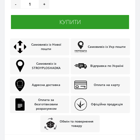
-
+
КУПИТИ
Самовивіз із Нової
Самовивіз із Укр пошти
пошти
Самовивіз із
Відправка по Україні
STROYPLOSHADKA
Адресна доставка
Оплата на карту
Оплата за
безготівковим
Офіційна продукція
розрахунком
Обмін та повернення
товару