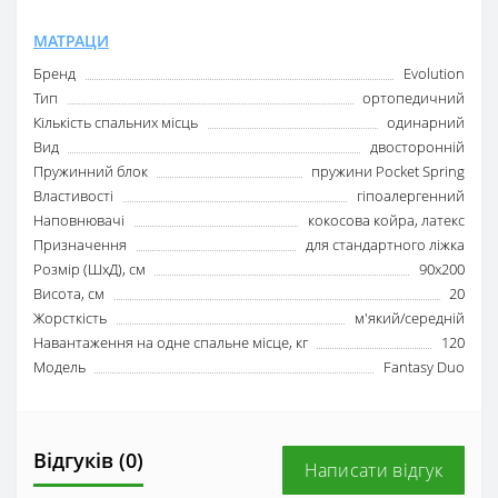
МАТРАЦИ
Бренд
Evolution
Тип
ортопедичний
Кількість спальних місць
одинарний
Вид
двосторонній
Пружинний блок
пружини Pocket Spring
Властивості
гіпоалергенний
Наповнювачі
кокосова койра, латекс
Призначення
для стандартного ліжка
Розмір (ШxД), см
90x200
Висота, см
20
Жорсткість
м'який/середній
Навантаження на одне спальне місце, кг
120
Модель
Fantasy Duo
Відгуків (0)
Написати відгук