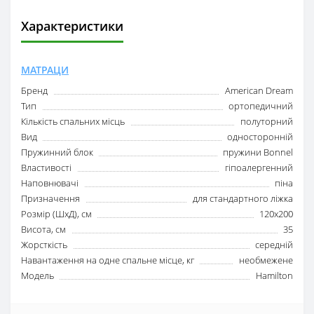
Характеристики
МАТРАЦИ
Бренд
American Dream
Тип
ортопедичний
Кількість спальних місць
полуторний
Вид
односторонній
Пружинний блок
пружини Bonnel
Властивості
гіпоалергенний
Наповнювачі
піна
Призначення
для стандартного ліжка
Розмір (ШxД), см
120x200
Висота, см
35
Жорсткість
середній
Навантаження на одне спальне місце, кг
необмежене
Модель
Hamilton