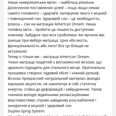
Наша «американська мрія» – найбільш реальна.
Досягнення поставлених цілей – ніщо, якщо немає
самого головного – здоров'я, запорукою якого є міцний
і повноцінний сон. Здоровий сон – це необхідність;
розкіш – сон на матрацах American Dream. Наша
головна мета – зробити це пишність доступним
кожному. Забудьте про всіх проблемах, які мучили вас
раніше при виборі матраца. Ціна або якість,
функціональність або лиск? Все це більше не
актуальна!
Тепер є тільки ми – матраци American Dream.
Чохол матраца пошитий з високоякісної віскози, що
ідеально підходить для спального місця. Оригінальна
прошивка створює чудовий обсяг і ніжний рельєф.
Віскоза прекрасний натуральний матеріал, володіє
хорошою міцністю, не накопичує в собі статичну
енергію, стійка до деформацій і забруднення. Також
тканина володіє відмінними релаксаційними
властивостями, сприяє швидкому розслаблення і
занурення в міцний і здоровий сон.
Duplex Sping System.