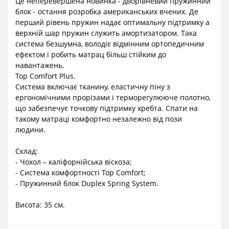
Це неперевершена новинка - дворівневий пружинний
блок - остання розробка американських вчених. Де
перший рівень пружин надає оптимальну підтримку а
верхній шар пружин служить амортизатором. Така
система безшумна, володіє відмінним ортопедичним
ефектом і робить матрац більш стійким до
навантажень.
Top Comfort Plus.
Система включає тканину, еластичну піну з
ергономічними прорізами і терморегулююче полотно,
що забезпечує точкову підтримку хребта. Спати на
такому матраці комфортно незалежно від пози
людини.
Склад:
- Чохол – каліфорнійська віскоза;
- Система комфортності Top Comfort;
- Пружинний блок Duplex Spring System.
Висота: 35 см.