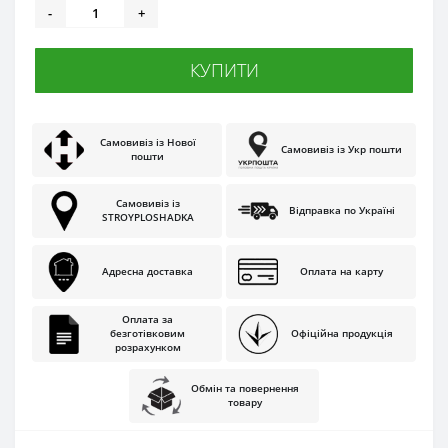
-
+
КУПИТИ
Самовивіз із Нової
Самовивіз із Укр пошти
пошти
Самовивіз із
Відправка по Україні
STROYPLOSHADKA
Адресна доставка
Оплата на карту
Оплата за
безготівковим
Офіційна продукція
розрахунком
Обмін та повернення
товару