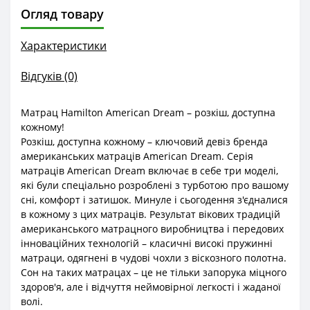
Огляд товару
Характеристики
Відгуків (0)
Матрац Hamilton American Dream – розкіш, доступна
кожному!
Розкіш, доступна кожному – ключовий девіз бренда
американських матраців American Dream. Серія
матраців American Dream включає в себе три моделі,
які були спеціально розроблені з турботою про вашому
сні, комфорт і затишок. Минуле і сьогодення з'єдналися
в кожному з цих матраців. Результат вікових традицій
американського матрацного виробництва і передових
інноваційних технологій – класичні високі пружинні
матраци, одягнені в чудові чохли з віскозного полотна.
Сон на таких матрацах – це не тільки запорука міцного
здоров'я, але і відчуття неймовірної легкості і жаданої
волі.