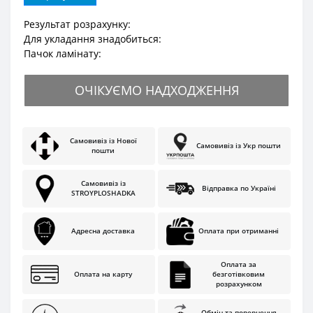
Результат розрахунку:
Для укладання знадобиться:
Пачок ламінату:
ОЧІКУЄМО НАДХОДЖЕННЯ
Самовивіз із Нової
Самовивіз із Укр пошти
пошти
Самовивіз із
Відправка по Україні
STROYPLOSHADKA
Адресна доставка
Оплата при отриманні
Оплата за
Оплата на карту
безготівковим
розрахунком
Обмін та повернення