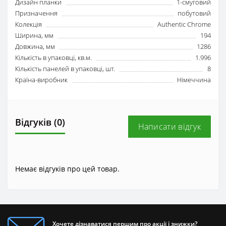
Дизайн планки
1-смуговий
Призначення
побутовий
Колекція
Authentic Chrome
Ширина, мм
194
Довжина, мм
1286
Кількість в упаковці, кв.м.
1.996
Кількість панелей в упаковці, шт.
8
Країна-виробник
Німеччина
Відгуків (0)
Написати відгук
Немає відгуків про цей товар.
Хочете дізнаватися першим про акції і знижки?