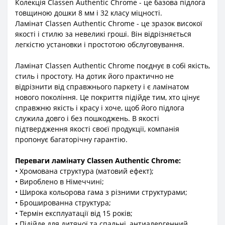
Колекція Classen Authentic Chrome - це базова підлога
товщиною дошки 8 мм і 32 класу міцності.
Ламінат Classen Authentic Chrome - це зразок високої
якості і стилю за невеликі гроші. Він відрізняється
легкістю установки і простотою обслуговування.
Ламінат Classen Authentic Chrome поєднує в собі якість,
стиль і простоту. На дотик його практично не
відрізнити від справжнього паркету і є ламінатом
нового покоління. Це покриття підійде тим, хто цінує
справжню якість і красу і хоче, щоб його підлога
служила довго і без пошкоджень. В якості
підтвердження якості своєї продукції, компанія
пропонує багаторічну гарантію.
Переваги ламінату Classen Authentic Chrome:
• Хромована структура (матовий ефект);
• Вироблено в Німеччині;
• Широка кольорова гама з різними структурами;
• Брошированна структура;
• Термін експлуатації від 15 років;
• Підійде для дитячої та спальні, антиалергенний