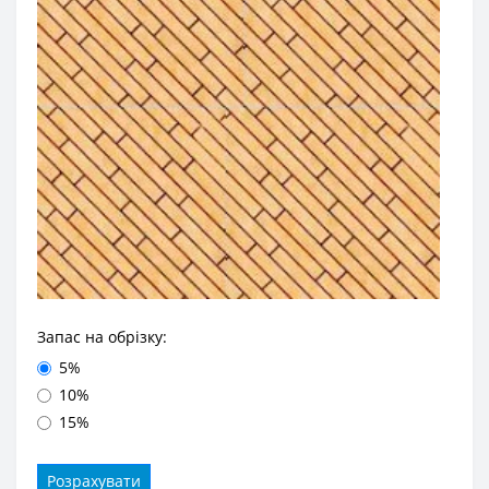
Запас на обрізку:
5%
10%
15%
Розрахувати