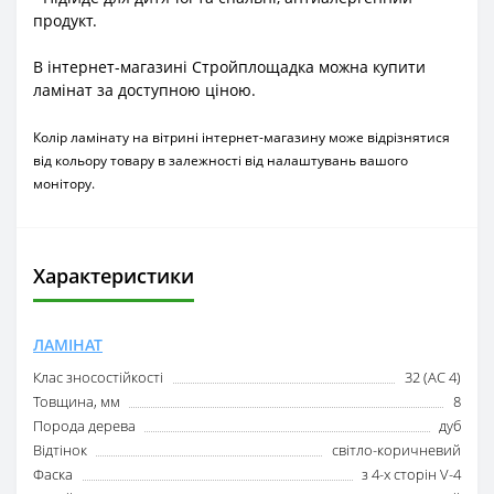
продукт.
В інтернет-магазині Стройплощадка можна купити
ламінат за доступною ціною.
Колір ламінату на вітрині інтернет-магазину може відрізнятися
від кольору товару в залежності від налаштувань вашого
монітору.
Характеристики
ЛАМІНАТ
Клас зносостійкості
32 (AC 4)
Товщина, мм
8
Порода дерева
дуб
Відтінок
світло-коричневий
Фаска
з 4-х сторін V-4