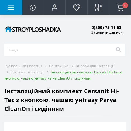
0
0(800) 75 11 63
Замовити дзвінок
Будівельний магазин
Сантехніка
Вироби для інсталяції
Системи інсталяції
Інсталяційний комплект Cersanit Hi-Tec з
кнопкою, чашею унітазу Parva CleanOn і сидінням
Інсталяційний комплект Cersanit Hi-
Tec з кнопкою, чашею унітазу Parva
CleanOn і сидінням