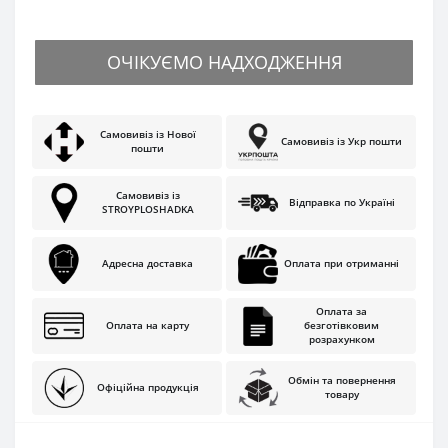
ОЧІКУЄМО НАДХОДЖЕННЯ
Самовивіз із Нової
Самовивіз із Укр пошти
пошти
Самовивіз із
Відправка по Україні
STROYPLOSHADKA
Адресна доставка
Оплата при отриманні
Оплата за
Оплата на карту
безготівковим
розрахунком
Обмін та повернення
Офіційна продукція
товару