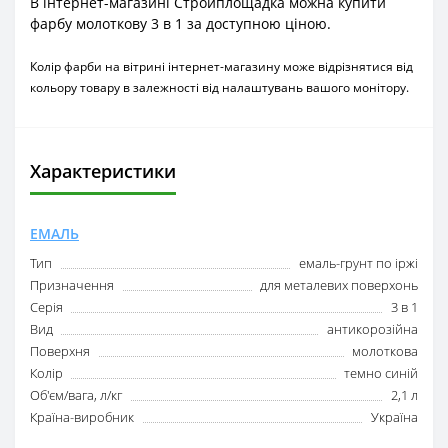
В інтернет-магазині Стройплощадка можна купити
фарбу молоткову 3 в 1 за доступною ціною.
Колір фарби на вітрині інтернет-магазину може відрізнятися від
кольору товару в залежності від налаштувань вашого монітору.
Характеристики
ЕМАЛЬ
Тип
емаль-грунт по іржі
Призначення
для металевих поверхонь
Серія
3 в 1
Вид
антикорозійна
Поверхня
молоткова
Колір
темно синій
Об'єм/вага, л/кг
2,1 л
Країна-виробник
Україна