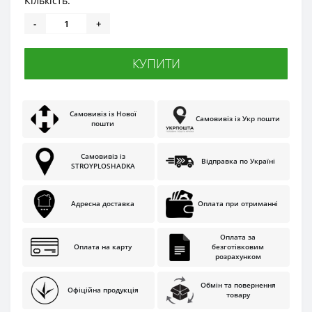
Кількість:
-
+
КУПИТИ
Самовивіз із Нової
Самовивіз із Укр пошти
пошти
Самовивіз із
Відправка по Україні
STROYPLOSHADKA
Адресна доставка
Оплата при отриманні
Оплата за
Оплата на карту
безготівковим
розрахунком
Обмін та повернення
Офіційна продукція
товару