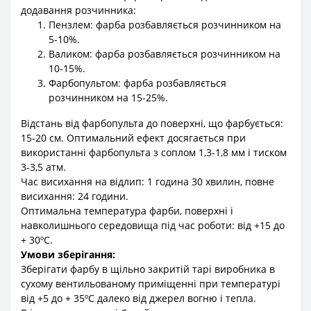
додавання розчинника:
Пензлем: фарба розбавляється розчинником на
5-10%.
Валиком: фарба розбавляється розчинником на
10-15%.
Фарбопультом: фарба розбавляється
розчинником на 15-25%.
Відстань від фарбопульта до поверхні, що фарбується:
15-20 см. Оптимальний ефект досягається при
використанні фарбопульта з соплом 1,3-1,8 мм і тиском
3-3,5 атм.
Час висихання на відлип: 1 година 30 хвилин, повне
висихання: 24 години.
Оптимальна температура фарби, поверхні і
навколишнього середовища під час роботи: від +15 до
+ 30ºС.
Умови зберігання:
Зберігати фарбу в щільно закритій тарі виробника в
сухому вентильованому приміщенні при температурі
від +5 до + 35ºС далеко від джерел вогню і тепла.