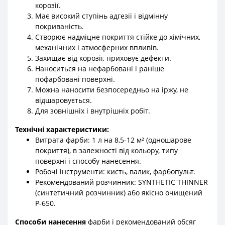
корозії.
Має високий ступінь адгезії і відмінну
покриваність.
Створює надміцне покриття стійке до хімічних,
механічних і атмосферних впливів.
Захищає від корозії, приховує дефекти.
Наноситься на нефарбовані і раніше
пофарбовані поверхні.
Можна наносити безпосередньо на іржу, не
відшаровується.
Для зовнішніх і внутрішніх робіт.
Технічні характеристики:
Витрата фарби: 1 л на 8,5-12 м² (одношарове
покриття), в залежності від кольору, типу
поверхні і способу нанесення.
Робочі інструменти: кисть, валик, фарбопульт.
Рекомендований розчинник: SYNTHETIC THINNER
(синтетичний розчинник) або якісно очищений
Р-650.
Способи нанесення
фарби і рекомендований обсяг