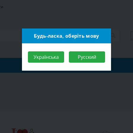
ти
Будь-ласка, оберіть мову
Українська
Русский