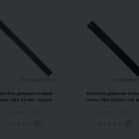
оробка дверная Новый
Коробка дверная Нов
тиль ПВХ 80 мм, черри,
Стиль ПВХ Deluxe 100 
комплект
деревянная, венге, комп
Код товара: 15929799
Код товара: 15929742
0
0