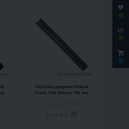
0
0
0
ый
Коробка дверная Новый
мм,
Стиль ПВХ Deluxe 100 мм,
лект
деревянная, золотая ольха,
Код товара: 15929743
комплект
0