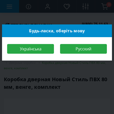
0
0(800) 75 11 63
Заказать звонок
Будь-ласка, оберіть мову
Українська
Русский
Строительный магазин
Двери
Межкомнатные двери
Дверные коробки
Коробка дверная Новый Стиль ПВХ 80 мм,
венге, комплект
Коробка дверная Новый Стиль ПВХ 80
мм, венге, комплект