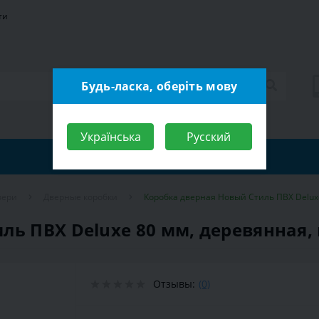
ти
Будь-ласка, оберіть мову
Українська
Русский
вери
Дверные коробки
Коробка дверная Новый Стиль ПВХ Deluxe
ль ПВХ Deluxe 80 мм, деревянная, 
Отзывы:
(0)