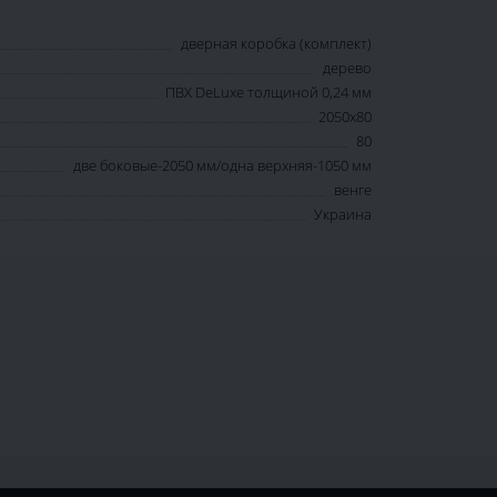
дверная коробка (комплект)
дерево
ПВХ DeLuxe толщиной 0,24 мм
2050х80
80
две боковые-2050 мм/одна верхняя-1050 мм
венге
Украина