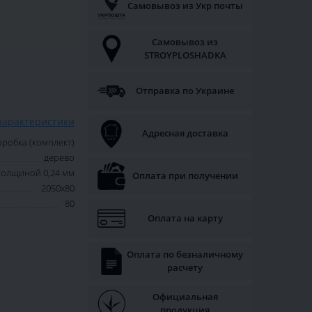
Самовывоз из Укр почты
Самовывоз из
STROYPLOSHADKA
Отправка по Украине
характеристики
Адресная доставка
оробка (комплект)
дерево
толщиной 0,24 мм
Оплата при получении
2050х80
80
Оплата на карту
Оплата по безналичному
расчету
Официальная
продукция