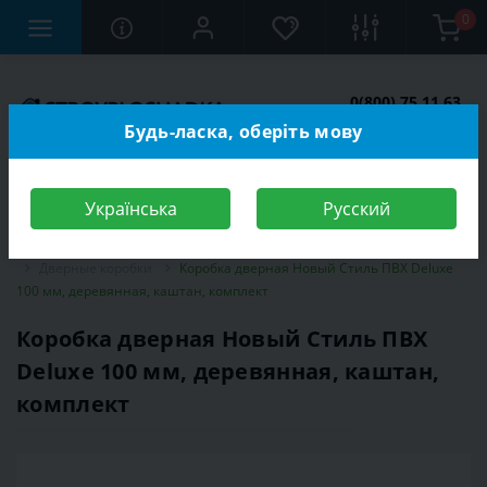
0
0(800) 75 11 63
Заказать звонок
Будь-ласка, оберіть мову
Українська
Русский
Строительный магазин
Двери
Межкомнатные двери
Дверные коробки
Коробка дверная Новый Стиль ПВХ Deluxe
100 мм, деревянная, каштан, комплект
Коробка дверная Новый Стиль ПВХ
Deluxe 100 мм, деревянная, каштан,
комплект