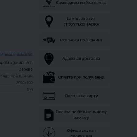
Самовывоз из Укр почты
Самовывоз из
STROYPLOSHADKA
Отправка по Украине
характеристики
Адресная доставка
оробка (комплект)
дерево
толщиной 0,24 мм
Оплата при получении
2050х100
100
Оплата на карту
Оплата по безналичному
расчету
Официальная
продукция