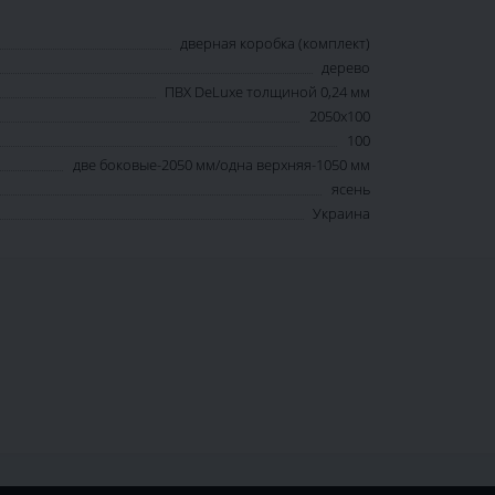
дверная коробка (комплект)
дерево
ПВХ DeLuxe толщиной 0,24 мм
2050х100
100
две боковые-2050 мм/одна верхняя-1050 мм
ясень
Украина