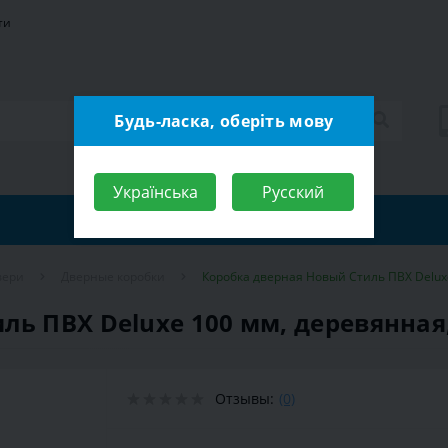
ти
Будь-ласка, оберіть мову
Українська
Русский
вери
Дверные коробки
Коробка дверная Новый Стиль ПВХ Deluxe
ль ПВХ Deluxe 100 мм, деревянная
Отзывы:
(0)