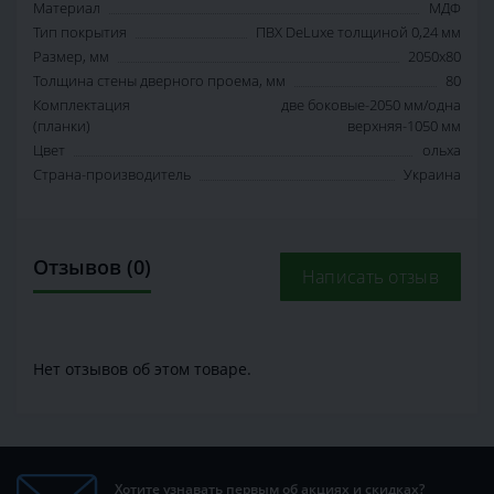
Материал
МДФ
Тип покрытия
ПВХ DeLuxe толщиной 0,24 мм
Размер, мм
2050х80
Толщина стены дверного проема, мм
80
Комплектация
две боковые-2050 мм/одна
(планки)
верхняя-1050 мм
Цвет
ольха
Страна-производитель
Украина
Отзывов (0)
Написать отзыв
Нет отзывов об этом товаре.
Хотите узнавать первым об акциях и скидках?