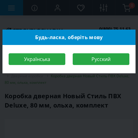
0
0(800) 75 11 63
Заказать звонок
Будь-ласка, оберіть мову
Українська
Русский
Строительный магазин
Двери
Межкомнатные двери
Дверные коробки
Коробка дверная Новый Стиль ПВХ Deluxe,
80 мм, ольха, комплект
Коробка дверная Новый Стиль ПВХ
Deluxe, 80 мм, ольха, комплект