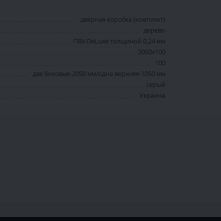
дверная коробка (комплект)
дерево
ПВХ DeLuxe толщиной 0,24 мм
2050х100
100
две боковые-2050 мм/одна верхняя-1050 мм
серый
Украина