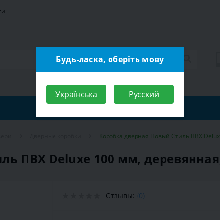
ти
Будь-ласка, оберіть мову
Українська
Русский
вери
Дверные коробки
Коробка дверная Новый Стиль ПВХ Deluxe
ль ПВХ Deluxe 100 мм, деревянная
Отзывы:
(0)