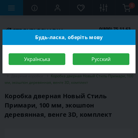
0
0(800) 75 11 63
Заказать звонок
Будь-ласка, оберіть мову
Українська
Русский
Строительный магазин
Двери
Межкомнатные двери
Дверные коробки
Коробка дверная Новый Стиль Примари, 100
мм, экошпон деревянная, венге 3D, комплект
Коробка дверная Новый Стиль
Примари, 100 мм, экошпон
деревянная, венге 3D, комплект