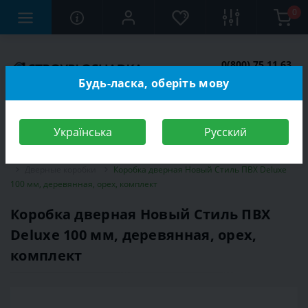
0
0(800) 75 11 63
Заказать звонок
Будь-ласка, оберіть мову
Українська
Русский
Строительный магазин
Двери
Межкомнатные двери
Дверные коробки
Коробка дверная Новый Стиль ПВХ Deluxe
100 мм, деревянная, орех, комплект
Коробка дверная Новый Стиль ПВХ
Deluxe 100 мм, деревянная, орех,
комплект