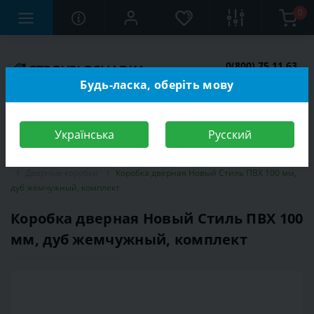
0
0(800) 75 11 63
Заказать звонок
Будь-ласка, оберіть мову
Українська
Русский
Строительный магазин
Двери
Межкомнатные двери
Дверные коробки
Коробка дверная Новый Стиль ПВХ 100 мм,
дуб жемчужный, комплект
Коробка дверная Новый Стиль ПВХ 100
мм, дуб жемчужный, комплект