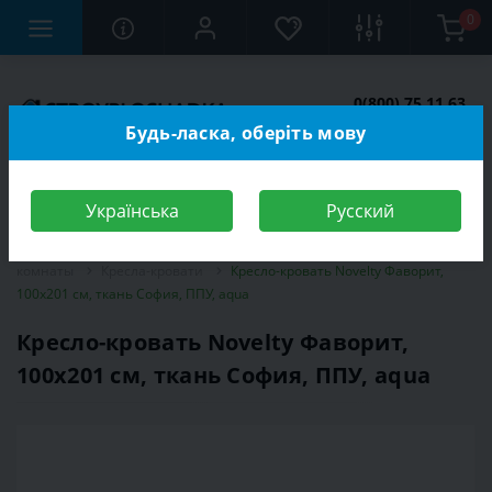
0
0(800) 75 11 63
Заказать звонок
Будь-ласка, оберіть мову
Українська
Русский
Строительный магазин
Мебель
Мебель для спальной
комнаты
Кресла-кровати
Кресло-кровать Novelty Фаворит,
100х201 см, ткань София, ППУ, aqua
Кресло-кровать Novelty Фаворит,
100х201 см, ткань София, ППУ, aqua