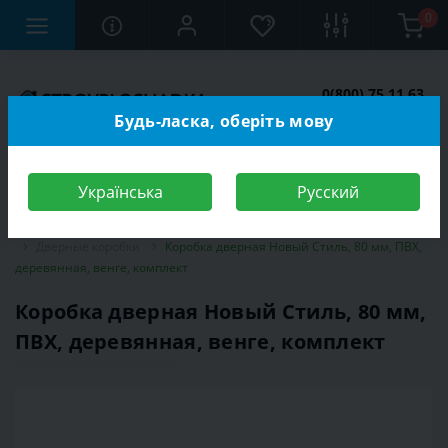
0
0(800) 75 11 63
Заказать звонок
Будь-ласка, оберіть мову
Українська
Русский
Строительный магазин
Двери
Межкомнатные двери
Дверные коробки
Коробка дверная Новый Стиль, 80 мм, ПВХ,
деревянная, венге, комплект
Коробка дверная Новый Стиль, 80 мм,
ПВХ, деревянная, венге, комплект