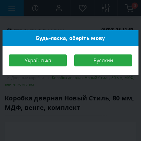
0
0(800) 75 11 63
Заказать звонок
Будь-ласка, оберіть мову
Українська
Русский
Строительный магазин
Двери
Межкомнатные двери
Дверные коробки
Коробка дверная Новый Стиль, 80 мм, МДФ,
венге, комплект
Коробка дверная Новый Стиль, 80 мм,
МДФ, венге, комплект