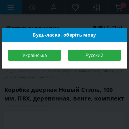
0
0(800) 75 11 63
Заказать звонок
Будь-ласка, оберіть мову
Українська
Русский
Строительный магазин
Двери
Межкомнатные двери
Дверные коробки
Коробка дверная Новый Стиль, 100 мм, ПВХ,
деревянная, венге, комплект
Коробка дверная Новый Стиль, 100
мм, ПВХ, деревянная, венге, комплект