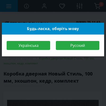
0
0(800) 75 11 63
Заказать звонок
Будь-ласка, оберіть мову
Українська
Русский
Строительный магазин
Двери
Межкомнатные двери
Дверные коробки
Коробка дверная Новый Стиль, 100 мм,
экошпон, кедр, комплект
Коробка дверная Новый Стиль, 100
мм, экошпон, кедр, комплект