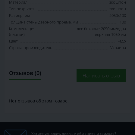
Материал
экошпон
Тип покрытия
экошпон
Размер, мм
2050х100
Толщина стены дверного проема, мм
100
Комплектация
две боковые-2050 мм/одна
(планки)
верхняя-1050 мм
Цвет
кедр
Страна-производитель
Украина
Отзывов (0)
Написать отзыв
Нет отзывов об этом товаре.
Хотите узнавать первым об акциях и скидках?