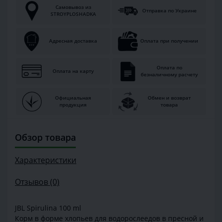
Самовывоз из
Отправка по Украине
STROYPLOSHADKA
Адресная доставка
Оплата при получении
Оплата по
Оплата на карту
безналичному расчету
Официальная
Обмен и возврат
продукция
товара
Обзор товара
Характеристики
Отзывов (0)
JBL Spirulina 100 ml
Корм в форме хлопьев для водорослеедов в пресной и