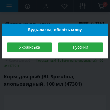
0
0(800) 75 11 63
Заказать звонок
Будь-ласка, оберіть мову
Українська
Русский
Строительный магазин
Зоотовары
Корма для животных
Корма для рыб
Корм для рыб JBL Spirulina, хлопьевидный, 100
мл (47301)
Корм для рыб JBL Spirulina,
хлопьевидный, 100 мл (47301)