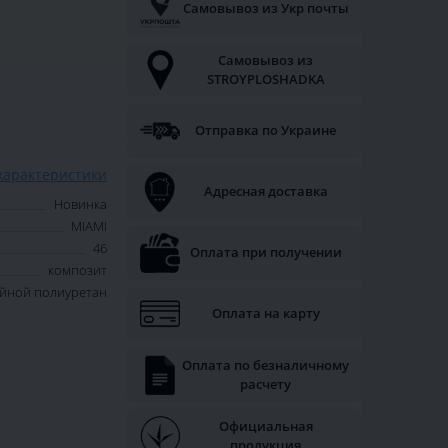
Самовывоз из Укр почты
Самовывоз из
STROYPLOSHADKA
Отправка по Украине
характеристики
Адресная доставка
Новинка
MIAMI
46
Оплата при получении
композит
йной полиуретан
Оплата на карту
Оплата по безналичному
расчету
Официальная
продукция