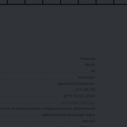
Новинка
MIAMI
46
композит
двойной полиуретан
S1P SRC FO
ДСТУ EN ISO 20345
кроссовки рабочие
та ног от механических и общих рисков и загрязнений
сверхпрочная дышащая ткань
черный
Украина