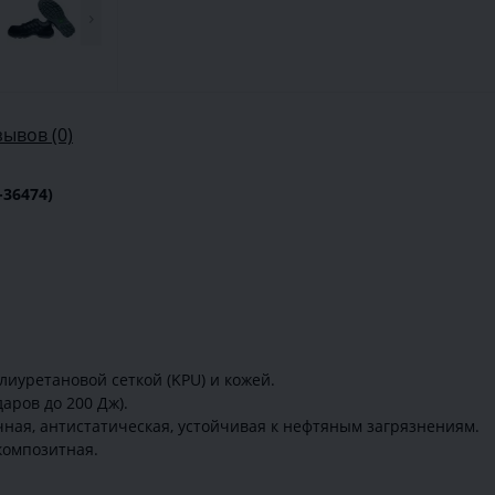
›
зывов (0)
36474)
иуретановой сеткой (KPU) и кожей.
аров до 200 Дж).
ичная, антистатическая, устойчивая к нефтяным загрязнениям.
композитная.