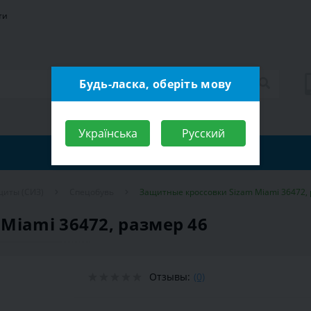
ти
Будь-ласка, оберіть мову
Українська
Русский
щиты (СИЗ)
Спецобувь
Защитные кроссовки Sizam Miami 36472, 
Miami 36472, размер 46
Отзывы:
(0)