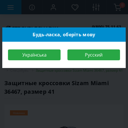
0
0(800) 75 11 63
Заказать звонок
Будь-ласка, оберіть мову
Українська
Русский
Строительный магазин
Средства индивидуальной защиты (СИЗ)
Спецобувь
Защитные кроссовки Sizam Miami 36467, размер 41
Защитные кроссовки Sizam Miami
36467, размер 41
Новинка