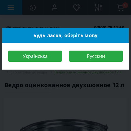
0
0(800) 75 11 63
Заказать звонок
Будь-ласка, оберіть мову
Українська
Русский
Строительный магазин
Инструменты
Малярный инструмент
Строительные ведра
Ведро оцинкованное двухшовное 12 л
Ведро оцинкованное двухшовное 12 л