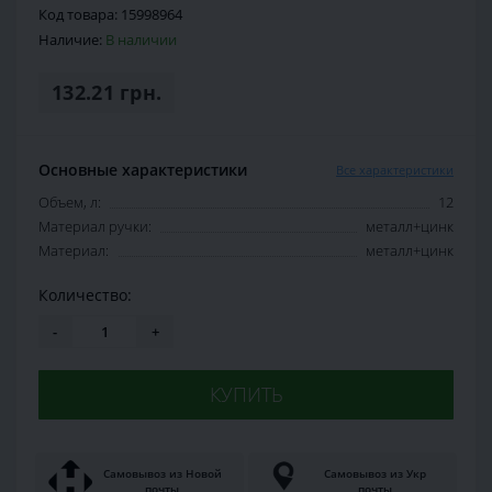
Код товара:
15998964
Наличие:
В наличии
132.21 грн.
Основные характеристики
Все характеристики
Объем, л:
12
Материал ручки:
металл+цинк
Материал:
металл+цинк
Количество:
-
+
КУПИТЬ
Самовывоз из Новой
Самовывоз из Укр
почты
почты