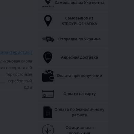
Самовывоз из Укр почты
Самовывоз из
STROYPLOSHADKA
Отправка по Украине
характеристики
Адресная доставка
иликоновая смола
ких поверхностей
термостойкая
Оплата при получении
серебристый
0,2 л
Оплата на карту
Оплата по безналичному
расчету
Официальная
продукция