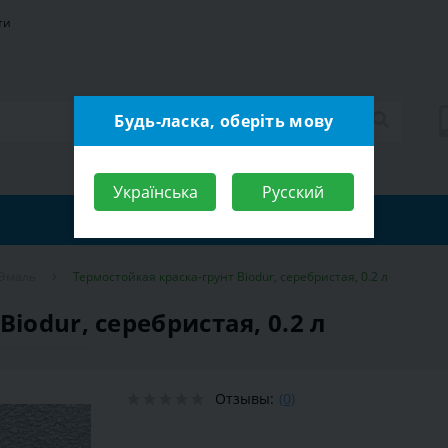
ти
Будь-ласка, оберіть мову
Українська
Русский
Эмаль
Термостойкая краска-грунт Biodur, серебристая, 0.2 л
iodur, серебристая, 0.2 л
Отзывы:
(0)