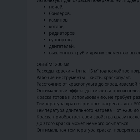
Используют для окраски поверхностей, подве
печей,
бойлеров,
каминов,
котлов,
радиаторов,
суппортов,
двигателей,
выхлопных труб и других элементов вых
ОБЪЁМ: 200 мл
Расходы краски – 1л на 15 м² (однослойное пок
Рабочие инструменты – кисть, краскопульт.
Расстояние от краскопульта до окрашиваемой п
Оптимальный эффект достигается при использов
Краска готова к использованию, не требует ра
Температура краткосрочного нагрева – до + 600
Температура длительного нагрева – от +200 до 
Краска приобретает свои свойства сразу после 
До этого краска может немного осыпаться.
Оптимальная температура краски, поверхности