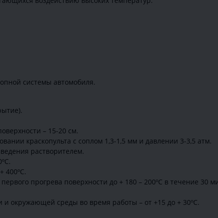
ргающихся воздействию высоких температур:
лопной системы автомобиля.
рытие).
оверхности – 15-20 см.
ании краскопульта с соплом 1,3-1,5 мм и давлении 3-3,5 атм.
зведения растворителем.
ºС.
+ 400ºС.
первого прогрева поверхности до + 180 – 200ºС в течение 30 ми
 и окружающей среды во время работы – от +15 до + 30ºС.