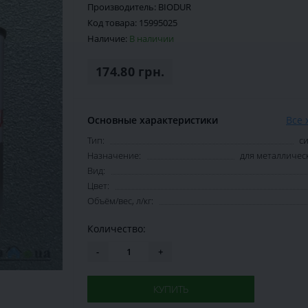
Производитель:
BIODUR
Код товара:
15995025
Наличие:
В наличии
174.80 грн.
Основные характеристики
Все 
Тип:
с
Назначение:
для металличес
Вид:
Цвет:
Объём/вес, л/кг:
Количество:
-
+
КУПИТЬ