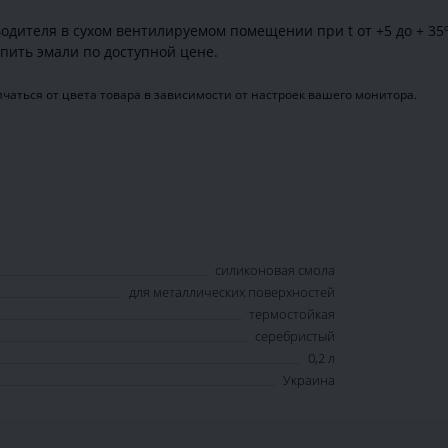
одителя в сухом вентилируемом помещении при t от +5 до + 35º
пить эмали по доступной цене.
чаться от цвета товара в зависимости от настроек вашего монитора.
силиконовая смола
для металлических поверхностей
термостойкая
серебристый
0,2 л
Украина