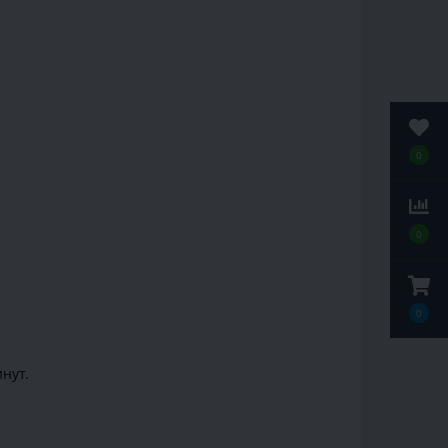
0
0
0
нут.