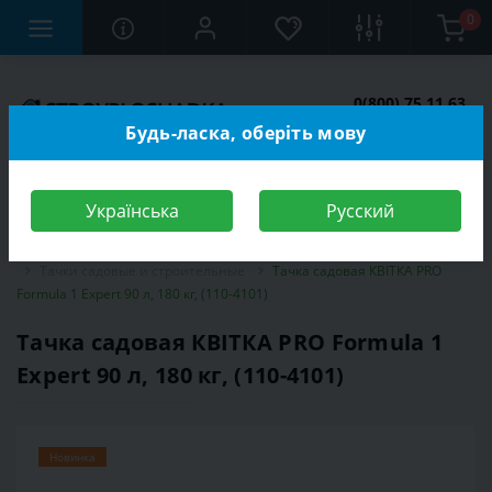
0
0(800) 75 11 63
Заказать звонок
Будь-ласка, оберіть мову
Українська
Русский
Строительный магазин
Сад и огород
Садовый инструмент
Тачки садовые и строительные
Тачка садовая КВІТКА PRO
Formula 1 Expert 90 л, 180 кг, (110-4101)
Тачка садовая КВІТКА PRO Formula 1
Expert 90 л, 180 кг, (110-4101)
Новинка