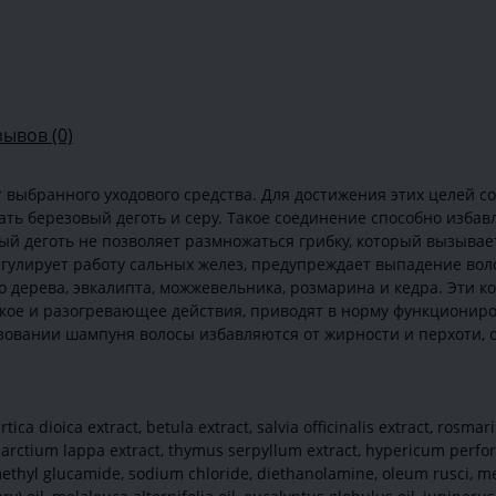
зывов (0)
т выбранного уходового средства. Для достижения этих целей с
ть березовый деготь и серу. Такое соединение способно избав
ый деготь не позволяет размножаться грибку, который вызывает
гулирует работу сальных желез, предупреждает выпадение вол
 дерева, эвкалипта, можжевельника, розмарина и кедра. Эти 
кое и разогревающее действия, приводят в норму функциониро
ьзовании шампуня волосы избавляются от жирности и перхоти,
ica dioica extract, betula extract, salvia officinalis extract, rosmar
ct, arctium lappa extract, thymus serpyllum extract, hypericum perfo
methyl glucamide, sodium chloride, diethanolamine, oleum rusci, met