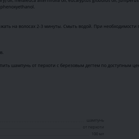
y) oil, melaleuca alternifolia oil, eucalyptus globulus oil, juniperu
, phenoxyethanol.
жать на волосах 2-3 минуты. Смыть водой. При необходимости п
в.
пить шампунь от перхоти с березовым дегтем по доступным це
шампунь
от перхоти
100 мл