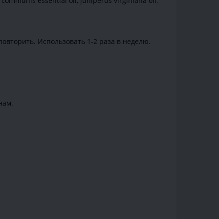
s communis essential oil, juniperus virginiana oil,
овторить. Использовать 1-2 раза в неделю.
нам.