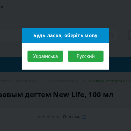
ти
Будь-ласка, оберіть мову
Українська
Русский
ства личной гигиены
Уход за волосами
Шампунь от перхоти с б
овым дегтем New Life, 100 мл
Отзывы:
(0)