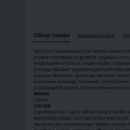
Обзор товара
Характеристики
От
Красота и здоровье волос во многом зависит о
которого основана на древней традиции сочета
воздействие на волосы и кожу головы. Березов
очередь, обладает укрепляющим свойством, ре
формулу обогатили эфирными маслами чайного
волосяные луковицы, оказывают антисептичес
и здоровый вид волос. При регулярном испол
ОБЪЕМ:
100 ml
СОСТАВ:
Ingredients/INCI : aqua, sodium laureth sulfate, urt
angustifolia extract, tussilago farfara leaf extra
(tansy) extract, сocamidopropyl betaine, lauroyl 