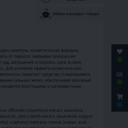
Обмен и возврат товара
оздан шампунь, косметическая формула,
лять от перхоти, оказывая прекрасное
0
 зуд, шелушение и перхоть, сера, в свою
ос. Для усиления эффекта косметическую
компоненты помогают средству стимулировать
вание сальных желез, обеспечивая красивый
0
 становятся блестящими и шелковистыми.
0
inus officinalis (rosemary) extract, lavandula
ratum (st. john's wort) extract, tanacetum vulgare
hyl sulphonyl methane, retinol, linoleic acid,