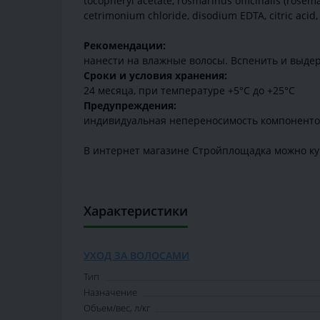
tocopheryl acetate, rosmarinus officinalis (rosemar
cetrimonium chloride, disodium EDTA, citric acid
Рекомендации:
нанести на влажные волосы. Вспенить и выдер
Сроки и условия хранения:
24 месяца, при температуре +5°С до +25°C
Предупреждения:
индивидуальная непереносимость компоненто
В интернет магазине Стройплощадка можно ку
Характеристики
УХОД ЗА ВОЛОСАМИ
Тип
Назначение
Объем/вес, л/кг