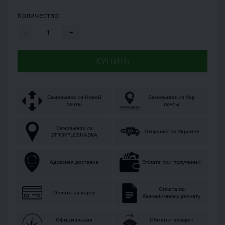
Количество:
-
+
КУПИТЬ
Самовывоз из Новой
Самовывоз из Укр
почты
почты
Самовывоз из
Отправка по Украине
STROYPLOSHADKA
Адресная доставка
Оплата при получении
Оплата по
Оплата на карту
безналичному расчету
Официальная
Обмен и возврат