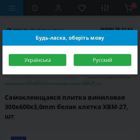
0
0(800) 75 11 63
Заказать звонок
Будь-ласка, оберіть мову
Українська
Русский
Строительный магазин
Отделочные материалы
3D панели
Самоклеющаяся плитка виниловая
Самоклеющаяся плитка
виниловая 300х600х3,0mm белая клетка ХВМ-27, шт
Самоклеющаяся плитка виниловая
300х600х3,0mm белая клетка ХВМ-27,
шт
Акция