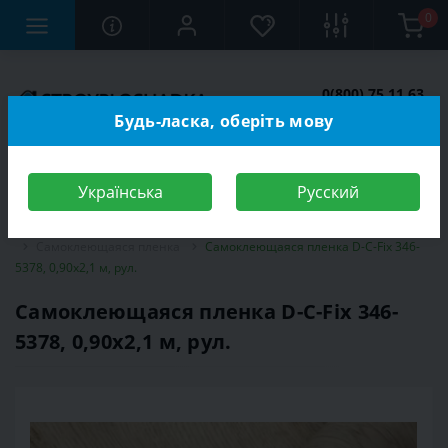
0
0(800) 75 11 63
Заказать звонок
Будь-ласка, оберіть мову
Українська
Русский
Строительный магазин
Отделочные материалы
Самоклеющаяся пленка
Самоклеющаяся пленка D-C-Fix 346-
5378, 0,90x2,1 м, рул.
Самоклеющаяся пленка D-C-Fix 346-
5378, 0,90x2,1 м, рул.