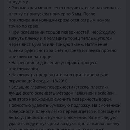
предмету.
• Ровные края можно легко получить, если наклеивать
пленку с припуском примерно 5 мм. После
приклеивания излишки срезаются острым ножом
точно по краю.
• При оклеивании торцов поверхностей, необходимо
загнуть пленку и прогладить торец теплым утюгом
через лист бумаги или тонкую ткань. Натяжение
пленки будет снято за счет нагрева и пленка прочно
приклеится на торце.
• Нагревание и давление ускоряют процесс
приклеивания.
• Наклеивать предпочтительно при температуре
окружающей среды +18-20°С.
• Большие гладкие поверхности (стекло, пластик)
лучше всего оклеивать методом "влажной наклейки".
Для этого необходимо смочить поверхность водой.
Полностью удалить бумажную подложку. На смоченной
поверхности пленка легко передвигается и поэтому ее
легко установить в нужное положение. Затем следует
удалить воду и пузырьки воздуха, проглаживая пленку
от середины к краям широким пластмассовым