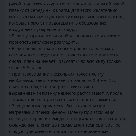
рукой подложку, аккуратно разглаживать другой рукой
пленку от середины к краям. Для этого желательно
использовать мягкую тряпку или резиновый шпатель,
которые помогут предотвратить образование
воздушных пузырьков и складок.
• Если пузырьки все-таки образовались, то их можно
проколоть иголкой и разгладить.
• Если пленка легла не совсем ровно, то ее можно
осторожно отсоединить от поверхности и наклеить
снова. Клей начинает "работать" во всю силу только
через 5-6 часов.
• При наклеивании нескольких полос пленку
необходимо клеить внахлест с запасом 2-4 мм. Это
связано с тем, что при разглаживании и
выравнивании пленку немного растягивают. А после
того, как пленка приклеиться, она опять сожмется.
• Закругленные края могут быть оклеены при
нагревании пленки феном. Пленку при этом надо
потянуть к краю и немедленно прижать салфеткой. До
охлаждения пленки до нормальной температуры, ее
следует удерживать прижатой к оклеиваемому