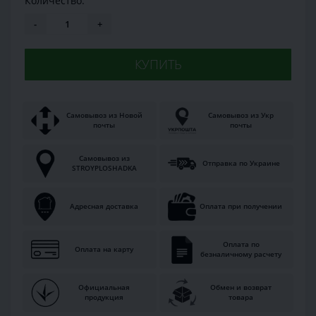
Количество:
-
+
КУПИТЬ
Самовывоз из Новой
Самовывоз из Укр
почты
почты
Самовывоз из
Отправка по Украине
STROYPLOSHADKA
Адресная доставка
Оплата при получении
Оплата по
Оплата на карту
безналичному расчету
Официальная
Обмен и возврат
продукция
товара