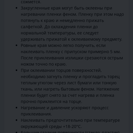
сожмется.
Закругленные края могут быть оклеены при
нагревании пленки феном. Пленку при этом надо
потянуть к краю и немедленно прижать
салфеткой. До охлаждения пленки до
нормальной температуры, ее следует
удерживать прижатой к оклеиваемому предмету.
Ровные края можно легко получить, если
наклеивать пленку с припуском примерно 5 мм.
После приклеивания излишки срезаются острым
ножом точно по краю.
При оклеивании торцов поверхностей,
необходимо загнуть пленку и прогладить торец
теплым утюгом через лист бумаги или тонкую
ткань, или нагреть бытовым феном. Натяжение
пленки будет снято за счет нагрева и пленка
прочно приклеится на торце.
Нагревание и давление ускоряют процесс
приклеивания.
Наклеивать предпочтительно при температуре
окружающей среды +18-20°С.
Большие гладкие поверхности (стекло, пластик)