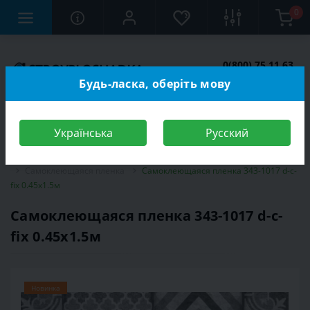
0
0(800) 75 11 63
Заказать звонок
Будь-ласка, оберіть мову
Українська
Русский
Строительный магазин
Отделочные материалы
Самоклеющаяся пленка
Самоклеющаяся пленка 343-1017 d-c-
fix 0.45х1.5м
Самоклеющаяся пленка 343-1017 d-c-
fix 0.45х1.5м
Новинка