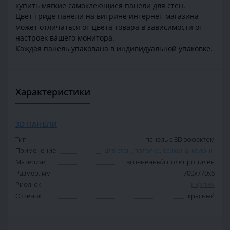
купить мягкие самоклеющиея панели для стен.
Цвет триде панели на витрине интернет-магазина
может отличаться от цвета товара в зависимости от
настроек вашего монитора.
Каждая панель упакована в индивидуальной упаковке.
Характеристики
3D ПАНЕЛИ
Тип
панель с 3D эффектом
Применение
для стен, потолка, балкона, колонн
Материал
вспененный полипропилен
Размер, мм
700х770х6
Рисунок
кирпич
Оттенок
красный