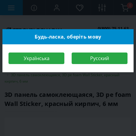
0
0(800) 75 11 63
Заказать звонок
Будь-ласка, оберіть мову
Українська
Русский
Строительный магазин
Отделочные материалы
3D панели
3D панель самоклеющаяся, 3D pe foam Wall Sticker, красный
кирпич, 6 мм
3D панель самоклеющаяся, 3D pe foam
Wall Sticker, красный кирпич, 6 мм