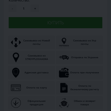
Количество:
-
+
КУПИТЬ
Самовывоз из Новой
Самовывоз из Укр
почты
почты
Самовывоз из
Отправка по Украине
STROYPLOSHADKA
Адресная доставка
Оплата при получении
Оплата по
Оплата на карту
безналичному расчету
Официальная
Обмен и возврат
продукция
товара