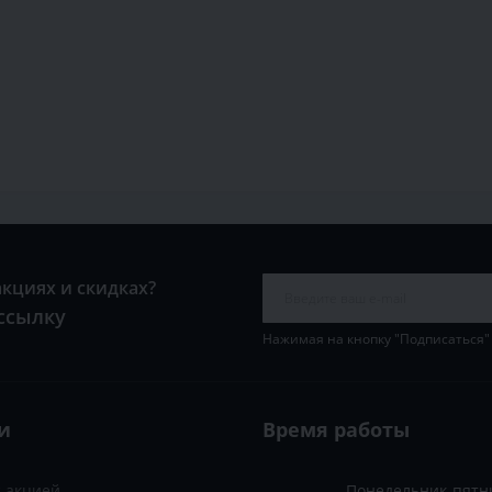
акциях и скидках?
ссылку
Нажимая на кнопку "Подписаться"
и
Время работы
с акцией
Понедельник-пятн