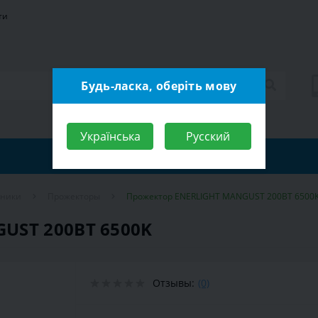
ти
Будь-ласка, оберіть мову
Українська
Русский
ьники
Прожекторы
Прожектор ENERLIGHT MANGUST 200ВТ 6500
UST 200ВТ 6500K
Отзывы:
(0)