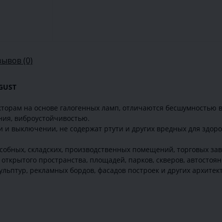
зывов (0)
GUST
торам на основе галогенных ламп, отличаются бесшумностью в
ния, виброустойчивостью.
 и выключении, не содержат ртути и других вредных для здоро
собных, складских, производственных помещений, торговых з
ткрытого пространства, площадей, парков, скверов, автостояно
кульптур, рекламных бордов, фасадов построек и других архите