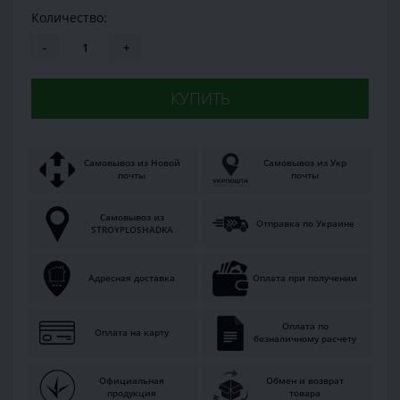
Количество:
-
+
КУПИТЬ
Самовывоз из Новой
Самовывоз из Укр
почты
почты
Самовывоз из
Отправка по Украине
STROYPLOSHADKA
Адресная доставка
Оплата при получении
Оплата по
Оплата на карту
безналичному расчету
Официальная
Обмен и возврат
продукция
товара