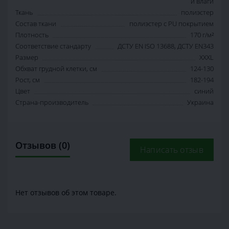
и влаги
Ткань
полиэстер
Состав ткани
полиэстер с PU покрытием
Плотность
170 г/м²
Соответствие стандарту
ДСТУ EN ISO 13688, ДСТУ EN343
Размер
XXXL
Обхват грудной клетки, см
124-130
Рост, см
182-194
Цвет
синий
Страна-производитель
Украина
Отзывов (0)
Написать отзыв
Нет отзывов об этом товаре.