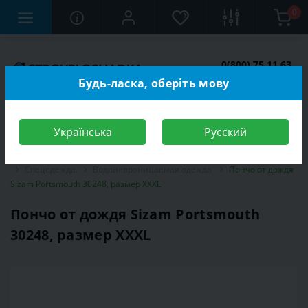
0
0(800) 75 11 63
Заказать звонок
Будь-ласка, оберіть мову
Українська
Русский
Строительный магазин
Средства индивидуальной защиты (СИЗ)
Спецодежда
Водонепроницаемая одежда
Пончо от дождя
Sizam Portsmouth 30248, размер XXXL
Пончо от дождя Sizam Portsmouth
30248, размер XXXL