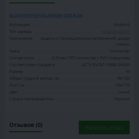
ВОДОНЕПРОНИЦАЕМАЯ ОДЕЖДА
Коллекция
Stratford
Тип одежды
плащ от дождя
Назначение
защита от промышленных загрязнений, дождя
и влаги
Ткань
полиэстер
Состав ткани
0,18 мм 170T полиэстер с PVC покрытием
Соответствие стандарту
ДСТУ EN ISO 13688, EN343
Размер
M
Обхват грудной клетки, см
94-102
Рост, см
164-172
Цвет
синий
Страна-производитель
Украина
Отзывов (0)
Написать отзыв