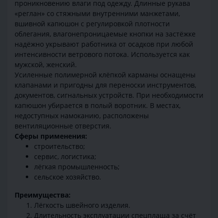
проникновению влаги под одежду. Длинные рукава
«реглан» со стяжными внутренними манжетами,
вшивной капюшон с регулировкой плотности
облегания, влагонепроницаемые кнопки на застёжке
надёжно укрывают работника от осадков при любой
интенсивности ветрового потока. Используется как
мужской, женский.
Усиленные полимерной клёпкой карманы оснащены
клапанами и пригодны для переноски инструментов,
документов, сигнальных устройств. При необходимости
капюшон убирается в полый воротник. В местах,
недоступных намоканию, расположены
вентиляционные отверстия.
Сферы применения:
строительство;
сервис, логистика;
лёгкая промышленность;
сельское хозяйство.
Преимущества:
Лёгкость швейного изделия.
Длительность эксплуатации спецплаща за счёт