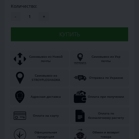
Количество:
-
+
КУПИТЬ
Самовывоз из Новой
Самовывоз из Укр
почты
почты
Самовывоз из
Отправка по Украине
STROYPLOSHADKA
Адресная доставка
Оплата при получении
Оплата по
Оплата на карту
безналичному расчету
Официальная
Обмен и возврат
продукция
товара