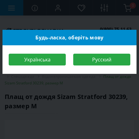
0
0(800) 75 11 63
Заказать звонок
Будь-ласка, оберіть мову
Українська
Русский
Строительный магазин
Средства индивидуальной защиты (СИЗ)
Спецодежда
Водонепроницаемая одежда
Плащ от дождя
Sizam Stratford 30239, размер M
Плащ от дождя Sizam Stratford 30239,
размер M