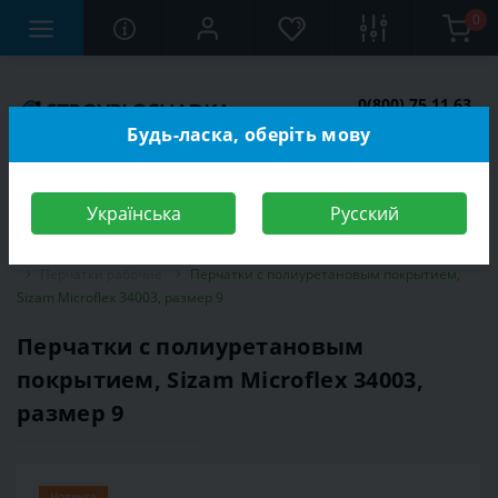
0
0(800) 75 11 63
Заказать звонок
Будь-ласка, оберіть мову
Українська
Русский
Строительный магазин
Средства индивидуальной защиты (СИЗ)
Перчатки рабочие
Перчатки с полиуретановым покрытием,
Sizam Microflex 34003, размер 9
Перчатки с полиуретановым
покрытием, Sizam Microflex 34003,
размер 9
Новинка