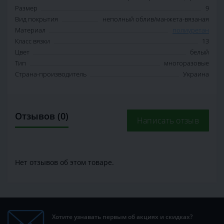
Размер
9
Вид покрытия
неполный облив/манжета-вязаная
Материал
полиуретан
Класс вязки
13
Цвет
белый
Тип
многоразовые
Страна-производитель
Украина
Отзывов (0)
Написать отзыв
Нет отзывов об этом товаре.
Хотите узнавать первым об акциях и скидках?